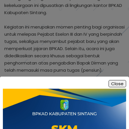
kekeluargaan ini dipusatkan di lingkungan kantor BPKAD
Kabupaten Sintang.
Kegiatan ini merupakan momen penting bagi organisasi
untuk melepas Pejabat Eselon III dan IV yang berpindah
tugas, sekaligus menyambut pejabat baru yang akan
memperkuat jajaran BPKAD. Selain itu, acara ini juga
didedikasikan secara khusus sebagai bentuk
penghormatan atas pengabdian Bapak Dirman yang
telah memasuki masa purna tugas (pensiun).
Close
Acara tersebut dihadiri oleh sejumlah pejabat penting,
di antaranya:
Ibu Netty Viktoria, SE, MM, Bapak Yahya Sucahya, SE, ME,
Bapak Yuliandana, SE, serta Ibu-ibu dari Dharma Wanita
Persatuan (DWP) BPKAD Kabupaten Sintang.
Dalam prosesi tersebut, disampaikan apresiasi yang