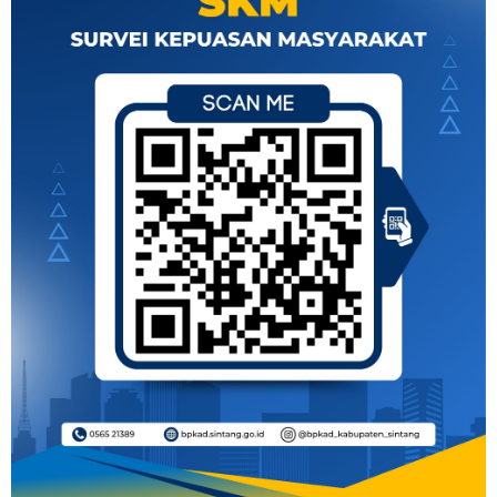
mendalam kepada Bapak Dirman atas dedikasi dan
loyalitasnya selama bertahun-tahun dalam mengabdi
bagi kemajuan tata kelola keuangan dan aset di
Kabupaten Sintang. Kehadiran anggota Dharma Wanita
Persatuan juga menambah kekhidmatan acara,
sebagai bentuk dukungan terhadap aspek sosial dan
kekeluargaan di lingkungan kerja.
Melalui acara pisah sambut ini, diharapkan pejabat
yang baru dilantik dapat segera beradaptasi dan
melanjutkan program kerja yang telah berjalan,
sementara bagi pejabat yang berpindah tugas
diharapkan dapat terus membawa semangat
profesionalisme di tempat yang baru.
Acara ditutup dengan pemberian cinderamata dan
sesi foto bersama sebagai simbol penghormatan dan
kenang-kenangan atas kebersamaan yang telah