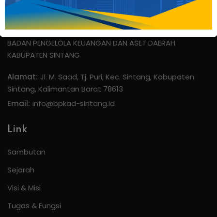
BADAN PENGELOLA KEUANGAN DAN ASET DAERAH
KABUPATEN SINTANG
Alamat:
Jl. M. Saad, Tj. Puri, Kec. Sintang, Kabupaten
Sintang, Kalimantan Barat 78613
Email:
info@bpkad-sintang.id
Link
Sambutan
Sejarah
Visi & Misi
Tugas & Fungsi