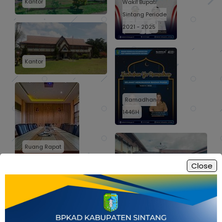
Kantor
Wakil Bupati
Sintang Periode
2021 - 2025
Kantor
Ramadhan
1446H
Ruang Rapat
Close
Seluruh Jajaran BPKAD