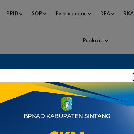
PPID
SOP
Perencanaan
DPA
RKA
Publikasi
SOP