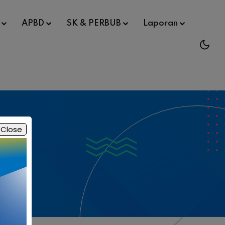
APBD
SK & PERBUB
Laporan
Close