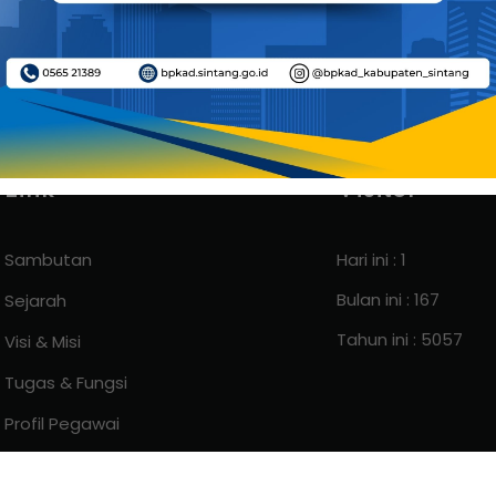
Link
Visitor
Sambutan
Hari ini : 1
Bulan ini : 167
Sejarah
Tahun ini : 5057
Visi & Misi
Tugas & Fungsi
Profil Pegawai