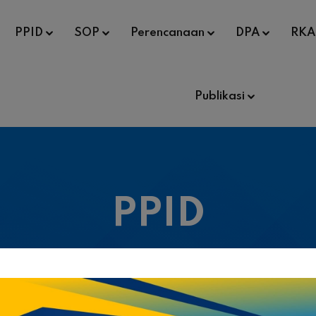
PPID
SOP
Perencanaan
DPA
RKA
Publikasi
PPID