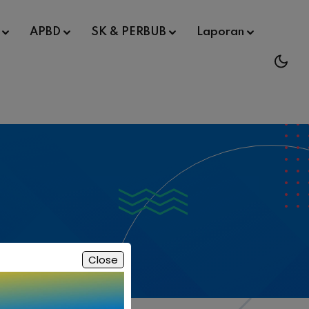
APBD
SK & PERBUB
Laporan
Close