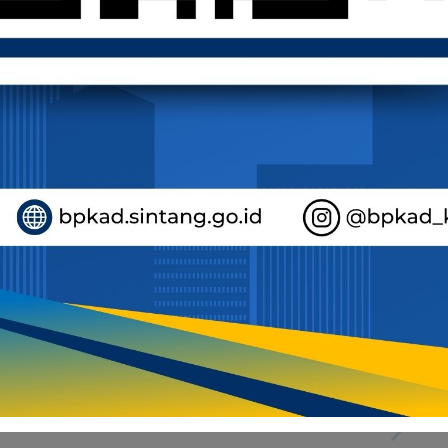
 merayakan Idul Adha bagi seluruh umat Muslim.
untuk terus menumbuhkan keikhlasan, kepedulian, dan keb
irasi untuk berbagi, mempererat silaturahmi, dan membaw