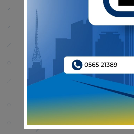
Selamat Hari Raya Idul Adha 1447 H.
BPKAD Kabupaten Sintang mengucapkan selamat
Semoga semangat berkurban menjadi pengingat 
Mari jadikan momentum Idul Adha sebagai insp
Sintang.