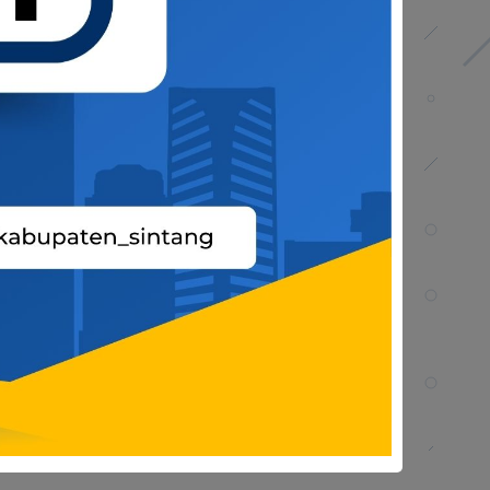
ersamaan dalam kehidupan sehari-hari.
a keberkahan bagi masyarakat Kabupaten
Share on: