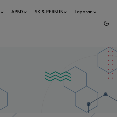
APBD
SK & PERBUB
Laporan